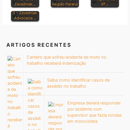
LEIS
Zavadniak…
Região Paraná
9ª…
TRABALHISTA
S - Zavadniak
Advocacia…
ARTIGOS RECENTES
Carteiro que sofreu acidente de moto no
trabalho receberá indenização
Saiba como identificar casos de
assédio no trabalho
Empresa deverá responder
por acidente com
supervisor que fazia rondas
em motocicleta