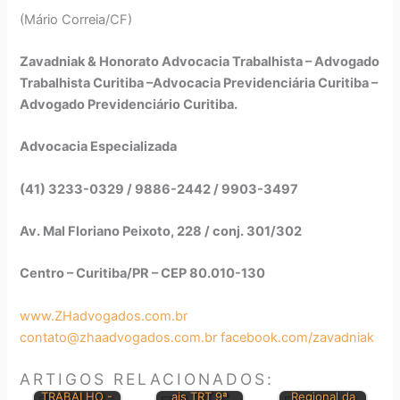
(Mário Correia/CF)
Zavadniak & Honorato Advocacia Trabalhista – Advogado
Trabalhista Curitiba –Advocacia Previdenciária Curitiba –
Advogado Previdenciário Curitiba.
Advocacia Especializada
(41) 3233-0329 / 9886-2442 / 9903-3497
Av. Mal Floriano Peixoto, 228 / conj. 301/302
Centro – Curitiba/PR – CEP 80.010-130
www.ZHadvogados.com.br
BOLETIM DE
contato@zhaadvogados.com.br
facebook.com/zavadniak
CONSOLIDAÇ
JURISPRUDÊN
ÃO DAS LEIS
Orientações
CIA do
ARTIGOS RELACIONADOS:
DO
Jurisprudenci
Tribunal
PRINCIPAIS
TRABALHO -
ais TRT 9ª
Regional da