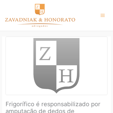
Ir
para
o
conteúdo
Frigorífico é responsabilizado por
amputação de dedos de