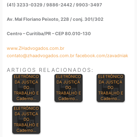
(41) 3233-0329 / 9886-2442 / 9903-3497
Av. Mal Floriano Peixoto, 228 / conj. 301/302
Centro – Curitiba/PR – CEP 80.010-130
www.ZHadvogados.com.br
contato@zhaadvogados.com.br
facebook.com/zavadniak
ARTIGOS RELACIONADOS:
DIÁRIO
DIÁRIO
DIÁRIO
ELETRÔNICO
ELETRÔNICO
ELETRÔNICO
DA JUSTIÇA
DA JUSTIÇA
DA JUSTIÇA
DO
DO
DO
TRABALHO E
TRABALHO E
TRABALHO E
Caderno…
Caderno…
Caderno…
DIÁRIO
ELETRÔNICO
DA JUSTIÇA
DO
TRABALHO E
Caderno…