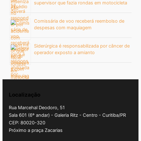
supervisor que fazia rondas em motocicleta
Comissária de voo receberá reembolso de
despesas com maquiagem
Siderúrgica é responsabilizada por câncer de
operador exposto a amianto
Localização
Rua Marcehal Deodoro, 51
Sala 601 (6º andar) - Galeria Ritz - Centro - Curitiba/PR
CEP: 80020-320
Próximo a praça Zacarias