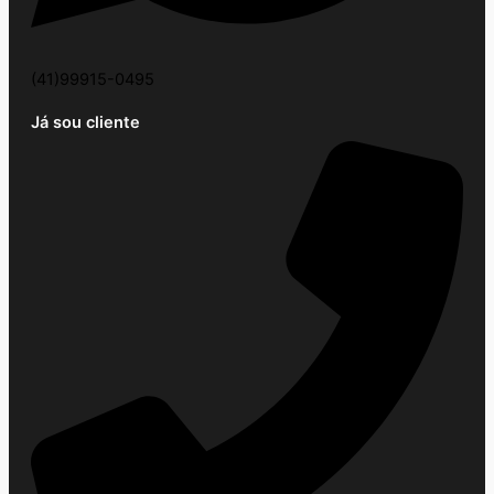
(41)99915-0495
Já sou cliente