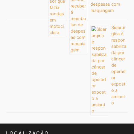
despesas com
maquiagem
Siderúr
gica é
respon
sabiliza
da por
câncer
de
operad
or
expost
o a
amiant
o
LOCALIZAÇÃO