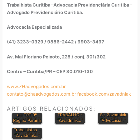
Trabalhista Curitiba –Advocacia Previdenciária Curitiba –
Advogado Previdenciário Curitiba.
Advocacia Especializada
(41) 3233-0329 / 9886-2442 / 9903-3497
Av. Mal Floriano Peixoto, 228 / conj. 301/302
Centro – Curitiba/PR – CEP 80.010-130
www.ZHadvogados.com.br
contato@zhaadvogados.com.br
facebook.com/zavadniak
CONSOLIDAÇ
PRINCIPAIS
Orientações
ÃO DAS LEIS
LEIS
ARTIGOS RELACIONADOS:
Jurisprudenci
DO
TRABALHISTA
ais TRT 9ª
TRABALHO -
S - Zavadniak
Dúvidas sobre
Região Paraná
Zavadniak…
Advocacia…
Direitos
Trabalhistas -
Zavadniak…