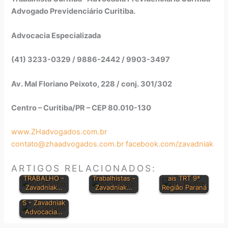
Advogado Previdenciário Curitiba.
Advocacia Especializada
(41) 3233-0329 / 9886-2442 / 9903-3497
Av. Mal Floriano Peixoto, 228 / conj. 301/302
Centro – Curitiba/PR – CEP 80.010-130
www.ZHadvogados.com.br
contato@zhaadvogados.com.br
facebook.com/zavadniak
CONSOLIDAÇ
ÃO DAS LEIS
Dúvidas sobre
Orientações
ARTIGOS RELACIONADOS:
DO
Direitos
Jurisprudenci
PRINCIPAIS
TRABALHO -
Trabalhistas -
ais TRT 9ª
LEIS
Zavadniak…
Zavadniak…
Região Paraná
TRABALHISTA
S - Zavadniak
Advocacia…