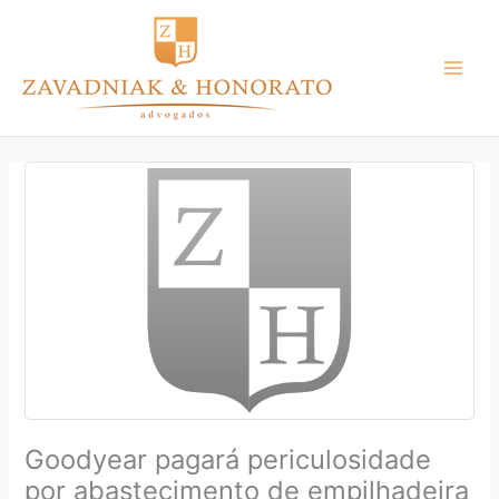
Ir
para
o
conteúdo
Goodyear pagará periculosidade
por abastecimento de empilhadeira