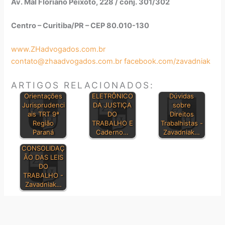
Av. Mal Floriano Peixoto, 228 / conj. 301/302
Centro – Curitiba/PR – CEP 80.010-130
www.ZHadvogados.com.br
contato@zhaadvogados.com.br
facebook.com/zavadniak
ARTIGOS RELACIONADOS:
DIÁRIO
Orientações
ELETRÔNICO
Dúvidas
Jurisprudenci
DA JUSTIÇA
sobre
ais TRT 9ª
DO
Direitos
Região
TRABALHO E
Trabalhistas -
Paraná
Caderno…
Zavadniak…
CONSOLIDAÇ
ÃO DAS LEIS
DO
TRABALHO -
Zavadniak…