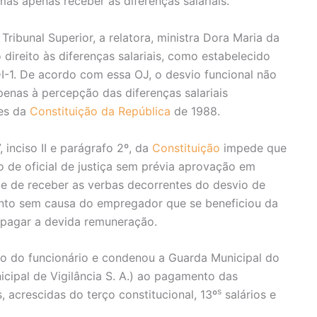
as apenas receber as diferenças salariais.
ribunal Superior, a relatora, ministra Dora Maria da
direito às diferenças salariais, como estabelecido
-1. De acordo com essa OJ, o desvio funcional não
enas à percepção das diferenças salariais
tes da
Constituição da República
de 1988.
 inciso II e parágrafo 2º, da
Constituição
impede que
o de oficial de justiça sem prévia aprovação em
e de receber as verbas decorrentes do desvio de
mento sem causa do empregador que se beneficiou da
 pagar a devida remuneração.
so do funcionário e condenou a Guarda Municipal do
cipal de Vigilância S. A.) ao pagamento das
s
s, acrescidas do terço constitucional, 13º
salários e