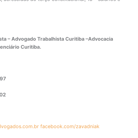
ta – Advogado Trabalhista Curitiba –Advocacia
enciário Curitiba.
03-3497
302
vogados.com.br
facebook.com/zavadniak
SÚMULAS