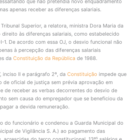
, ressaltando que não pretendia novo enquadramento
as apenas receber as diferenças salariais.
ribunal Superior, a relatora, ministra Dora Maria da
direito às diferenças salariais, como estabelecido
-1. De acordo com essa OJ, o desvio funcional não
enas à percepção das diferenças salariais
tes da
Constituição da República
de 1988.
 inciso II e parágrafo 2º, da
Constituição
impede que
o de oficial de justiça sem prévia aprovação em
e de receber as verbas decorrentes do desvio de
mento sem causa do empregador que se beneficiou da
 pagar a devida remuneração.
so do funcionário e condenou a Guarda Municipal do
cipal de Vigilância S. A.) ao pagamento das
s
s, acrescidas do terço constitucional, 13º
salários e