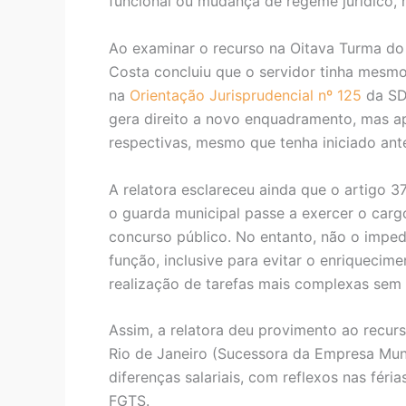
funcional ou mudança de regeme jurídico, m
Ao examinar o recurso na Oitava Turma do T
Costa concluiu que o servidor tinha mesmo 
na
Orientação Jurisprudencial nº 125
da SDI
gera direito a novo enquadramento, mas ap
respectivas, mesmo que tenha iniciado an
A relatora esclareceu ainda que o artigo 37,
o guarda municipal passe a exercer o carg
concurso público. No entanto, não o imped
função, inclusive para evitar o enriqueci
realização de tarefas mais complexas sem
Assim, a relatora deu provimento ao recur
Rio de Janeiro (Sucessora da Empresa Muni
diferenças salariais, com reflexos nas féria
FGTS.