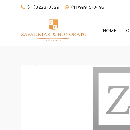
Ir
(41)3223-0329
(41)99915-0495
para
o
conteúdo
HOME
Q