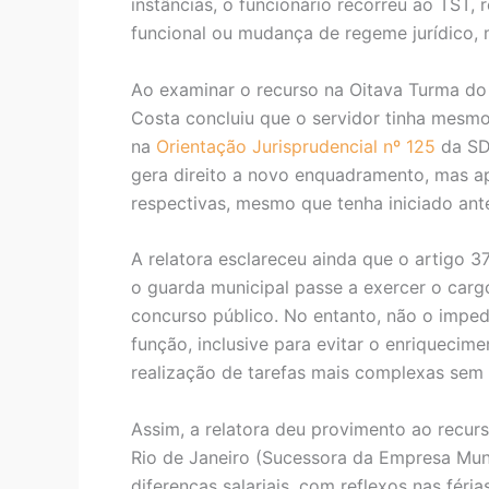
instâncias, o funcionário recorreu ao TST
funcional ou mudança de regeme jurídico, m
Ao examinar o recurso na Oitava Turma do T
Costa concluiu que o servidor tinha mesmo 
na
Orientação Jurisprudencial nº 125
da SDI
gera direito a novo enquadramento, mas ap
respectivas, mesmo que tenha iniciado an
A relatora esclareceu ainda que o artigo 37,
o guarda municipal passe a exercer o carg
concurso público. No entanto, não o imped
função, inclusive para evitar o enriqueci
realização de tarefas mais complexas sem
Assim, a relatora deu provimento ao recur
Rio de Janeiro (Sucessora da Empresa Muni
diferenças salariais, com reflexos nas féria