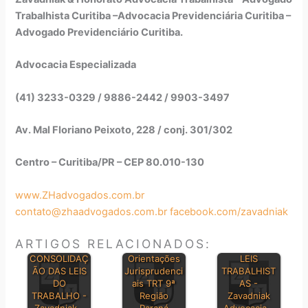
Trabalhista Curitiba –Advocacia Previdenciária Curitiba –
Advogado Previdenciário Curitiba.
Advocacia Especializada
(41) 3233-0329 / 9886-2442 / 9903-3497
Av. Mal Floriano Peixoto, 228 / conj. 301/302
Centro – Curitiba/PR – CEP 80.010-130
www.ZHadvogados.com.br
contato@zhaadvogados.com.br
facebook.com/zavadniak
ARTIGOS RELACIONADOS:
PRINCIPAIS
CONSOLIDAÇ
Orientações
LEIS
ÃO DAS LEIS
Jurisprudenci
TRABALHIST
DO
ais TRT 9ª
AS -
TRABALHO -
Região
Zavadniak