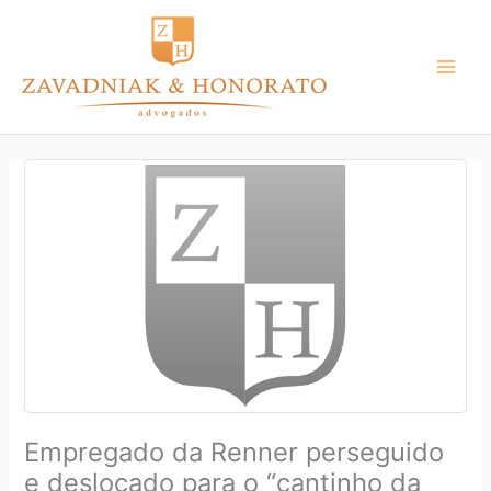
Ir
para
o
conteúdo
Empregado da Renner perseguido
e deslocado para o “cantinho da