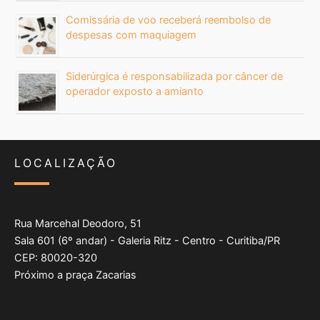
Comissária de voo receberá reembolso de
despesas com maquiagem
Siderúrgica é responsabilizada por câncer de
operador exposto a amianto
LOCALIZAÇÃO
Rua Marcehal Deodoro, 51
Sala 601 (6º andar) - Galeria Ritz - Centro - Curitiba/PR
CEP: 80020-320
Próximo a praça Zacarias