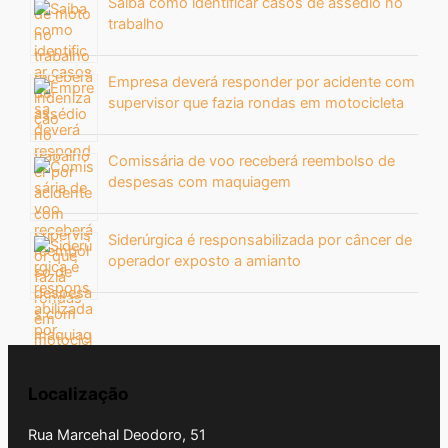
Saiba como identificar casos de assédio no
trabalho
Empresa deverá responder por acidente com
supervisor que fazia rondas em motocicleta
Comissária de voo receberá reembolso de
despesas com maquiagem
Siderúrgica é responsabilizada por câncer de
operador exposto a amianto
Localização
Rua Marcehal Deodoro, 51