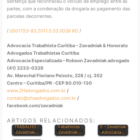
sentença que reconheceu o vínculo de emprego entre as
partes, com a condenação da drogaria ao pagamento das
parcelas decorrentes.
(
0001753-83.2011.5.03.0038 RO
)
Advocacia Trabalhista Curitiba – Zavadniak & Honorato
Advogados Trabalhistas Curitiba
Advocacia Especializada – Robson Zavadniak advogado
(41) 3233-0329
Av. Marechal Floriano Peixoto, 228 / cj. 302
Centro – Curitiba/PR -CEP 80.010-130
www.ZHadvogados.com.br
/
contato@zhaadvogados.com.br
/
facebook.com/zavadniak
CONSOLIDAÇ
PRINCIPAIS
ÃO DAS LEIS
Dúvidas sobre
LEIS
ARTIGOS RELACIONADOS:
DO
Direitos
TRABALHISTA
TRABALHO -
Trabalhistas -
S - Zavadniak
Orientações
Zavadniak…
Zavadniak…
Advocacia…
Jurisprudenci