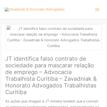
Ir
para
o
conteúdo
JT identifica falso contrato de
sociedade para mascarar relação
de emprego – Advocacia
Trabalhista Curitiba – Zavadniak &
Honorato Advogados Trabalhistas
Curitiba
As ações que chegam à JT mineira revelam que é comum
as empresas contratarem empregados, principalmente os