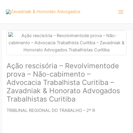
Ir
para
o
conteúdo
Ação rescisória – Revolvimentode
prova – Não-cabimento –
Advocacia Trabalhista Curitiba –
Zavadniak & Honorato Advogados
Trabalhistas Curitiba
TRIBUNAL REGIONAL DO TRABALHO – 2ª R