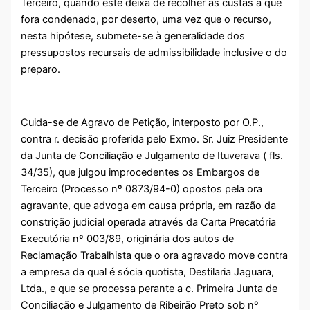
Terceiro, quando este deixa de recolher as custas a que
fora condenado, por deserto, uma vez que o recurso,
nesta hipótese, submete-se à generalidade dos
pressupostos recursais de admissibilidade inclusive o do
preparo.
Cuida-se de Agravo de Petição, interposto por O.P.,
contra r. decisão proferida pelo Exmo. Sr. Juiz Presidente
da Junta de Conciliação e Julgamento de Ituverava ( fls.
34/35), que julgou improcedentes os Embargos de
Terceiro (Processo nº 0873/94-0) opostos pela ora
agravante, que advoga em causa própria, em razão da
constrição judicial operada através da Carta Precatória
Executória nº 003/89, originária dos autos de
Reclamação Trabalhista que o ora agravado move contra
a empresa da qual é sócia quotista, Destilaria Jaguara,
Ltda., e que se processa perante a c. Primeira Junta de
Conciliação e Julgamento de Ribeirão Preto sob nº