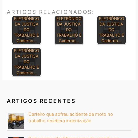
ARTIGOS RELACIONADOS:
DIÁRIO
DIÁRIO
DIÁRIO
ELETRÔNICO
ELETRÔNICO
ELETRÔNICO
DA JUSTIÇA
DA JUSTIÇA
DA JUSTIÇA
DO
DO
DO
TRABALHO E
TRABALHO E
TRABALHO E
Caderno…
Caderno…
Caderno…
DIÁRIO
ELETRÔNICO
DA JUSTIÇA
DO
TRABALHO E
Caderno…
ARTIGOS RECENTES
Carteiro que sofreu acidente de moto no
trabalho receberá indenização