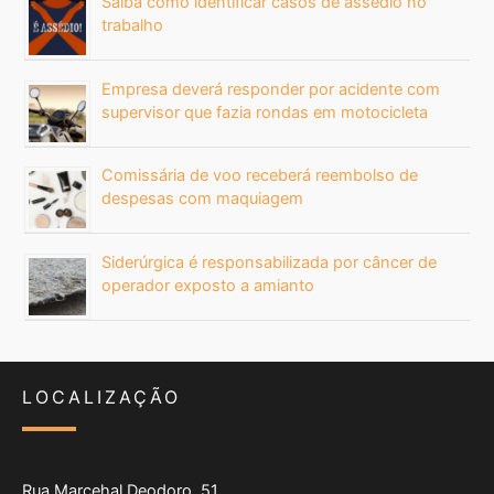
Saiba como identificar casos de assédio no
trabalho
Empresa deverá responder por acidente com
supervisor que fazia rondas em motocicleta
Comissária de voo receberá reembolso de
despesas com maquiagem
Siderúrgica é responsabilizada por câncer de
operador exposto a amianto
LOCALIZAÇÃO
Rua Marcehal Deodoro, 51