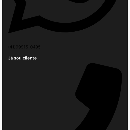
(41)99915-0495
Já sou cliente