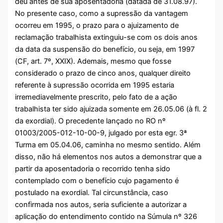
deu antes de sua aposentadoria (datada de 31.08.97).
No presente caso, como a supressão da vantagem
ocorreu em 1995, o prazo para o ajuizamento de
reclamação trabalhista extinguiu-se com os dois anos
da data da suspensão do benefício, ou seja, em 1997
(CF, art. 7º, XXIX). Ademais, mesmo que fosse
considerado o prazo de cinco anos, qualquer direito
referente à supressão ocorrida em 1995 estaria
irremediavelmente prescrito, pelo fato de a ação
trabalhista ter sido ajuizada somente em 26.05.06 (à fl. 2
da exordial). O precedente lançado no RO nº
01003/2005-012-10-00-9, julgado por esta egr. 3ª
Turma em 05.04.06, caminha no mesmo sentido. Além
disso, não há elementos nos autos a demonstrar que a
partir da aposentadoria o recorrido tenha sido
contemplado com o benefício cujo pagamento é
postulado na exordial. Tal circunstância, caso
confirmada nos autos, seria suficiente a autorizar a
aplicação do entendimento contido na Súmula nº 326