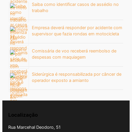
Saiba como identificar casos de assédio no
trabalho
Empresa deverá responder por acidente com
supervisor que fazia rondas em motocicleta
Comissária de voo receberá reembolso de
despesas com maquiagem
Siderúrgica é responsabilizada por câncer de
operador exposto a amianto
Localização
Rua Marcehal Deodoro, 51