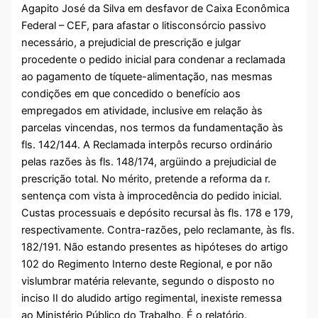
Agapito José da Silva em desfavor de Caixa Econômica
Federal – CEF, para afastar o litisconsórcio passivo
necessário, a prejudicial de prescrição e julgar
procedente o pedido inicial para condenar a reclamada
ao pagamento de tíquete-alimentação, nas mesmas
condições em que concedido o benefício aos
empregados em atividade, inclusive em relação às
parcelas vincendas, nos termos da fundamentação às
fls. 142/144. A Reclamada interpôs recurso ordinário
pelas razões às fls. 148/174, argüindo a prejudicial de
prescrição total. No mérito, pretende a reforma da r.
sentença com vista à improcedência do pedido inicial.
Custas processuais e depósito recursal às fls. 178 e 179,
respectivamente. Contra-razões, pelo reclamante, às fls.
182/191. Não estando presentes as hipóteses do artigo
102 do Regimento Interno deste Regional, e por não
vislumbrar matéria relevante, segundo o disposto no
inciso II do aludido artigo regimental, inexiste remessa
ao Ministério Público do Trabalho. É o relatório.