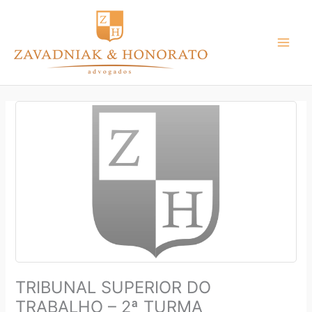
Ir
para
o
conteúdo
TRIBUNAL SUPERIOR DO
TRABALHO – 2ª TURMA