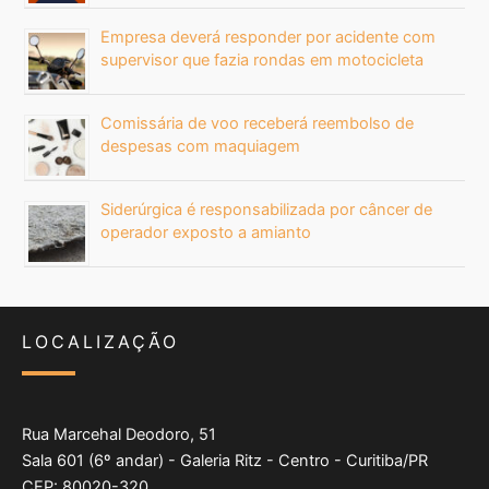
Empresa deverá responder por acidente com
supervisor que fazia rondas em motocicleta
Comissária de voo receberá reembolso de
despesas com maquiagem
Siderúrgica é responsabilizada por câncer de
operador exposto a amianto
LOCALIZAÇÃO
Rua Marcehal Deodoro, 51
Sala 601 (6º andar) - Galeria Ritz - Centro - Curitiba/PR
CEP: 80020-320