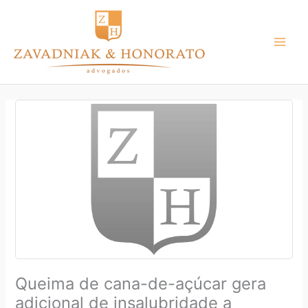
Ir
para
o
conteúdo
Queima de cana-de-açúcar gera
adicional de insalubridade a