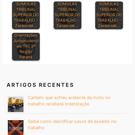
SÚMULAS
SÚMULAS
SÚMULAS
TRIBUNAL
TRIBUNAL
TRIBUNAL
SUPERIOR DO
SUPERIOR DO
SUPERIOR DO
TRABALHO -
TRABALHO -
TRABALHO -
Zavadniak…
Zavadniak…
Zavadniak…
Orientações
Jurisprudenci
ais TRT 9ª
Região
Paraná
ARTIGOS RECENTES
Carteiro que sofreu acidente de moto no
trabalho receberá indenização
Saiba como identificar casos de assédio no
trabalho