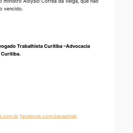
 o ministro Aloysio Corrêa da Veiga, que não
o vencido.
vogado Trabalhista Curitiba –Advocacia
Curitiba.
.com.br
facebook.com/zavadniak