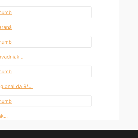
araná
avadniak…
gional da 9ª…
iak…