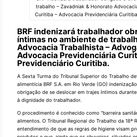
BRF indenizará trabalhador obr
íntimas no ambiente de trabal
Advocacia Trabalhista – Advoga
Advocacia Previdenciária Curi
Previdenciário Curitiba.
A Sexta Turma do Tribunal Superior do Trabalho d
alimentícia BRF S.A. em Rio Verde (GO) indenização
obrigação de se deslocar em trajes íntimos durante
à dignidade do trabalhador.
O procedimento é conhecido como "barreira sanitár
alimentos. O Tribunal Regional do Trabalho da 18
entendimento de que as regras de higiene visam p
produtos e que, ainda que os chuveiros, situados en