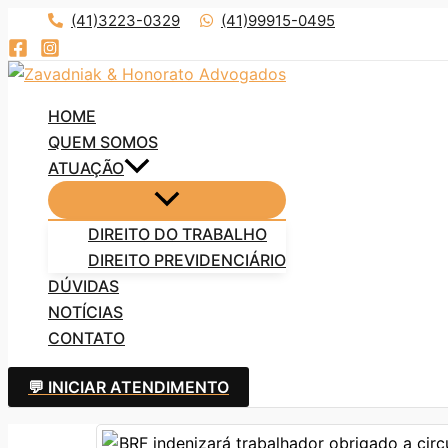
Ir
(41)3223-0329
(41)99915-0495
para
o
conteúdo
HOME
QUEM SOMOS
ATUAÇÃO
DIREITO DO TRABALHO
DIREITO PREVIDENCIÁRIO
DÚVIDAS
NOTÍCIAS
CONTATO
💬 INICIAR ATENDIMENTO