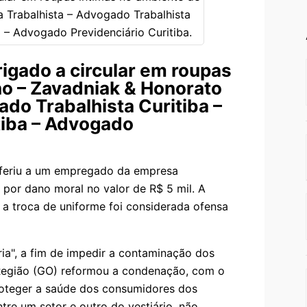
igado a circular em roupas
ho – Zavadniak & Honorato
do Trabalhista Curitiba –
tiba – Advogado
eferiu a um empregado da empresa
 por dano moral no valor de R$ 5 mil. A
 a troca de uniforme foi considerada ofensa
ia", a fim de impedir a contaminação dos
ª Região (GO) reformou a condenação, com o
roteger a saúde dos consumidores dos
tre um setor e outro do vestiário, não