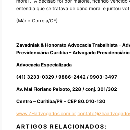
moral”. A decisão foi por maioria, ficando vencido
entendia que se tratava de dano moral e juntou vot
(Mário Correia/CF)
Zavadniak & Honorato Advocacia Trabalhista – Ad
Previdenciária Curitiba – Advogado Previdenciário 
Advocacia Especializada
(41) 3233-0329 / 9886-2442 / 9903-3497
Av. Mal Floriano Peixoto, 228 / conj. 301/302
Centro – Curitiba/PR – CEP 80.010-130
www.ZHadvogados.com.br
contato@zhaadvogados
ARTIGOS RELACIONADOS: