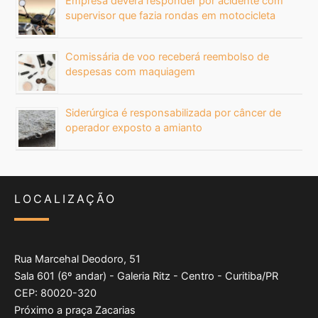
Empresa deverá responder por acidente com
supervisor que fazia rondas em motocicleta
Comissária de voo receberá reembolso de
despesas com maquiagem
Siderúrgica é responsabilizada por câncer de
operador exposto a amianto
LOCALIZAÇÃO
Rua Marcehal Deodoro, 51
Sala 601 (6º andar) - Galeria Ritz - Centro - Curitiba/PR
CEP: 80020-320
Próximo a praça Zacarias