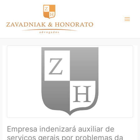
Ir
para
o
conteúdo
Empresa indenizará auxiliar de
serviços gerais por problemas da