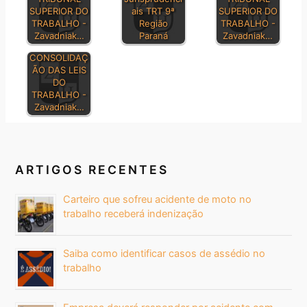
SUPERIOR DO
ais TRT 9ª
SUPERIOR DO
TRABALHO -
Região
TRABALHO -
Zavadniak…
Paraná
Zavadniak…
CONSOLIDAÇ
ÃO DAS LEIS
DO
TRABALHO -
Zavadniak…
ARTIGOS RECENTES
Carteiro que sofreu acidente de moto no
trabalho receberá indenização
Saiba como identificar casos de assédio no
trabalho