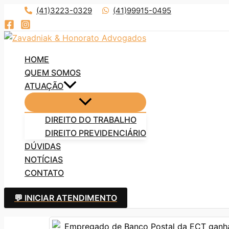
Ir
(41)3223-0329
(41)99915-0495
para
o
conteúdo
HOME
QUEM SOMOS
ATUAÇÃO
DIREITO DO TRABALHO
DIREITO PREVIDENCIÁRIO
DÚVIDAS
NOTÍCIAS
CONTATO
💬 INICIAR ATENDIMENTO