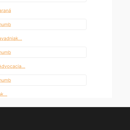
araná
avadniak…
 Advocacia…
iak…