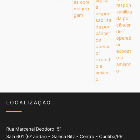
respon
sabiliza
da por
câncer
de
operad
or
expost
o a
amiant
o
LOCALIZAÇÃO
Rua Marcehal Deodoro, 51
Sala 601 (6º andar) - Galeria Ritz - Centro - Curitiba/PR