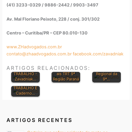
(41) 3233-0329 / 9886-2442 / 9903-3497
Av. Mal Floriano Peixoto, 228 / conj. 301/302
Centro – Curitiba/PR – CEP 80.010-130
www.ZHadvogados.com.br
BOLETIM DE
contato@zhaadvogados.com.br
facebook.com/zavadniak
CONSOLIDAÇ
JURISPRUDÊN
ÃO DAS LEIS
Orientações
CIA do
DIÁRIO
ARTIGOS RELACIONADOS:
DO
Jurisprudenci
Tribunal
ELETRÔNICO
TRABALHO -
ais TRT 9ª
Regional da
DA JUSTIÇA
Zavadniak…
Região Paraná
9ª…
DO
TRABALHO E
Caderno…
ARTIGOS RECENTES