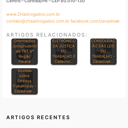
Centro – Curitiba/PR – CEP 80.010-130
www.ZHadvogados.com.br
contato@zhaadvogados.com.br
facebook.com/zavadniak
ARTIGOS RELACIONADOS:
DIÁRIO
Orientações
ELETRÔNICO
CONSOLIDAÇ
Jurisprudenci
DA JUSTIÇA
ÃO DAS LEIS
ais TRT 9ª
DO
DO
Região
TRABALHO E
TRABALHO -
Paraná
Caderno…
Zavadniak…
Dúvidas
sobre
Direitos
Trabalhistas -
Zavadniak…
ARTIGOS RECENTES