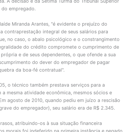
a. A decisão é da Sétima Turma do Tribunal Superior
ta do empregado.
laíde Miranda Arantes, "é evidente o prejuízo do
 contraprestação integral de seus salários para
que, no caso, o abalo psicológico e o constrangimento
tegralidade do crédito compromete o cumprimento de
rópria e de seus dependentes, o que ofende a sua
descumprimento do dever do empregador de pagar
quebra da boa-fé contratual".
5, o técnico também prestava serviços para a
m a mesma atividade econômica, mesmos sócios e
m agosto de 2010, quando pediu em juízo a rescisão
a grave do empregador), seu salário era de R$ 2.345.
asos, atribuindo-os à sua situação financeira
s morais foi indeferido na primeira instância e negado