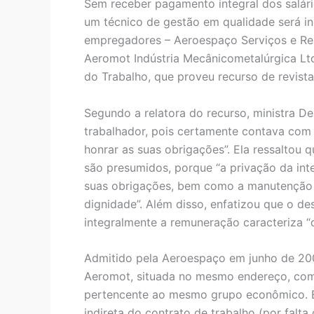
Sem receber pagamento integral dos salár
um técnico de gestão em qualidade será i
empregadores – Aeroespaço Serviços e Rep
Aeromot Indústria Mecânicometalúrgica Ltd
do Trabalho, que proveu recurso de revis
Segundo a relatora do recurso, ministra De
trabalhador, pois certamente contava com a
honrar as suas obrigações”. Ela ressaltou 
são presumidos, porque “a privação da in
suas obrigações, bem como a manutenção p
dignidade”. Além disso, enfatizou que o 
integralmente a remuneração caracteriza “q
Admitido pela Aeroespaço em junho de 200
Aeromot, situada no mesmo endereço, co
pertencente ao mesmo grupo econômico. E
indireta do contrato de trabalho (por falt