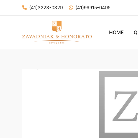
Ir
(41)3223-0329
(41)99915-0495
para
o
conteúdo
HOME
Q