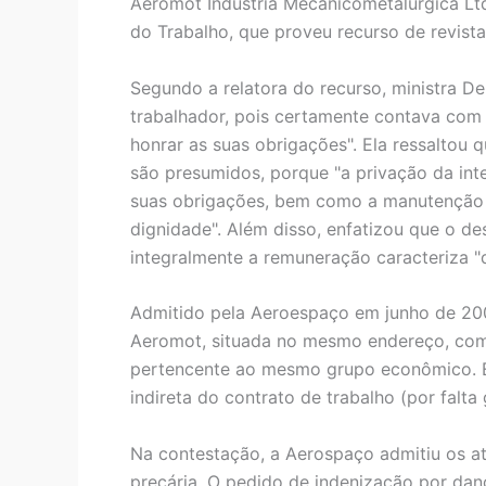
Aeromot Indústria Mecânicometalúrgica Ltd
do Trabalho, que proveu recurso de revis
Segundo a relatora do recurso, ministra De
trabalhador, pois certamente contava com a
honrar as suas obrigações". Ela ressaltou 
são presumidos, porque "a privação da in
suas obrigações, bem como a manutenção p
dignidade". Além disso, enfatizou que o 
integralmente a remuneração caracteriza "
Admitido pela Aeroespaço em junho de 200
Aeromot, situada no mesmo endereço, co
pertencente ao mesmo grupo econômico. E
indireta do contrato de trabalho (por falt
Na contestação, a Aerospaço admitiu os atr
precária. O pedido de indenização por dano