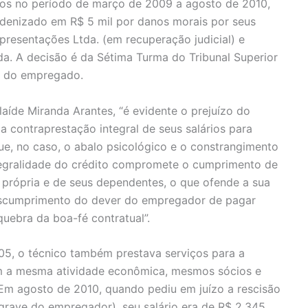
ios no período de março de 2009 a agosto de 2010,
ndenizado em R$ 5 mil por danos morais por seus
resentações Ltda. (em recuperação judicial) e
a. A decisão é da Sétima Turma do Tribunal Superior
ta do empregado.
laíde Miranda Arantes, “é evidente o prejuízo do
 contraprestação integral de seus salários para
que, no caso, o abalo psicológico e o constrangimento
tegralidade do crédito compromete o cumprimento de
rópria e de seus dependentes, o que ofende a sua
descumprimento do dever do empregador de pagar
uebra da boa-fé contratual”.
5, o técnico também prestava serviços para a
m a mesma atividade econômica, mesmos sócios e
m agosto de 2010, quando pediu em juízo a rescisão
a grave do empregador), seu salário era de R$ 2.345.