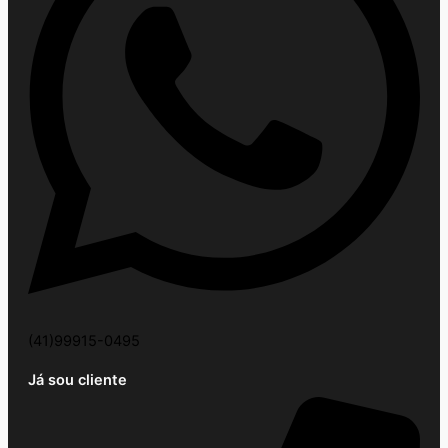
(41)99915-0495
Já sou cliente