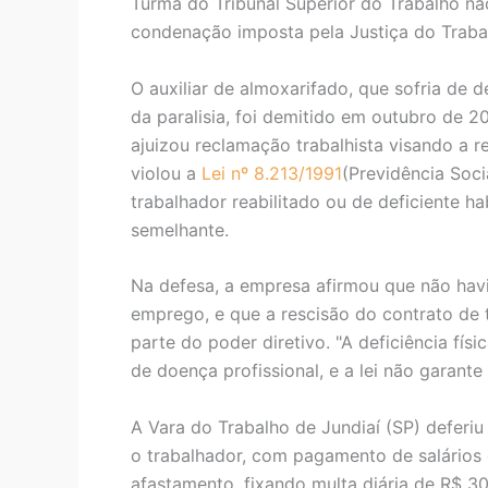
Turma do Tribunal Superior do Trabalho n
condenação imposta pela Justiça do Traba
O auxiliar de almoxarifado, que sofria de 
da paralisia, foi demitido em outubro de 
ajuizou reclamação trabalhista visando a r
violou a
Lei nº 8.213/1991
(Previdência Soci
trabalhador reabilitado ou de deficiente h
semelhante.
Na defesa, a empresa afirmou que não havi
emprego, e que a rescisão do contrato de t
parte do poder diretivo. "A deficiência fí
de doença profissional, e a lei não garante
A Vara do Trabalho de Jundiaí (SP) deferi
o trabalhador, com pagamento de salários 
afastamento, fixando multa diária de R$ 