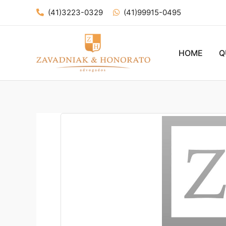
Ir
(41)3223-0329
(41)99915-0495
para
o
conteúdo
HOME
Q