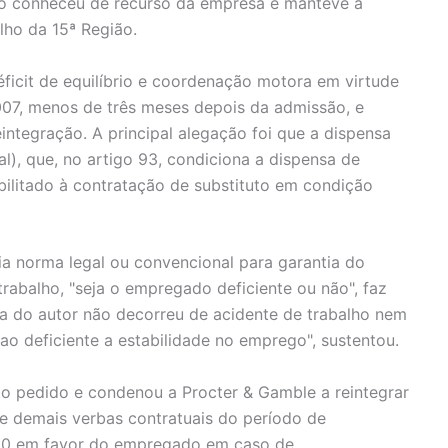
ão conheceu de recurso da empresa e manteve a
lho da 15ª Região.
déficit de equilíbrio e coordenação motora em virtude
2007, menos de três meses depois da admissão, e
eintegração. A principal alegação foi que a dispensa
al), que, no artigo 93, condiciona a dispensa de
abilitado à contratação de substituto em condição
a norma legal ou convencional para garantia do
rabalho, "seja o empregado deficiente ou não", faz
sica do autor não decorreu de acidente de trabalho nem
 ao deficiente a estabilidade no emprego", sustentou.
u o pedido e condenou a Procter & Gamble a reintegrar
e demais verbas contratuais do período de
300 em favor do empregado em caso de