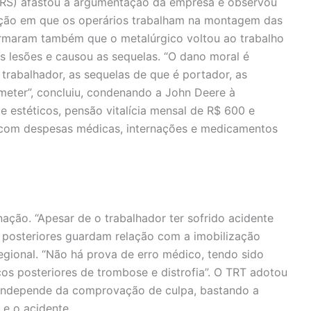
 (RS) afastou a argumentação da empresa e observou
sição em que os operários trabalham na montagem das
firmaram também que o metalúrgico voltou ao trabalho
s lesões e causou as sequelas. “O dano moral é
 trabalhador, as sequelas de que é portador, as
bmeter”, concluiu, condenando a John Deere à
 estéticos, pensão vitalícia mensal de R$ 600 e
 com despesas médicas, internações e medicamentos
ção. “Apesar de o trabalhador ter sofrido acidente
posteriores guardam relação com a imobilização
Regional. “Não há prova de erro médico, tendo sido
s posteriores de trombose e distrofia”. O TRT adotou
e independe da comprovação de culpa, bastando a
 e o acidente.