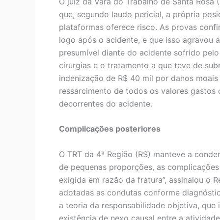
O juiz da Vara do Trabalho de Santa Rosa
que, segundo laudo pericial, a própria po
plataformas oferece risco. As provas con
logo após o acidente, e que isso agravou a
presumível diante do acidente sofrido pelo
cirurgias e o tratamento a que teve de su
indenização de R$ 40 mil por danos moais e
ressarcimento de todos os valores gastos
decorrentes do acidente.
Complicações posteriores
O TRT da 4ª Região (RS) manteve a condena
de pequenas proporções, as complicações 
exigida em razão da fratura”, assinalou o 
adotadas as condutas conforme diagnóstico
a teoria da responsabilidade objetiva, qu
existência de nexo causal entre a atividade