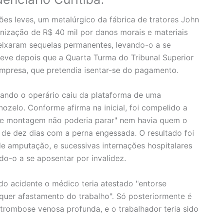
ões leves, um metalúrgico da fábrica de tratores John
enização de R$ 40 mil por danos morais e materiais
eixaram sequelas permanentes, levando-o a se
teve depois que a Quarta Turma do Tribunal Superior
mpresa, que pretendia isentar-se do pagamento.
ando o operário caiu da plataforma de uma
rnozelo. Conforme afirma na inicial, foi compelido a
a de montagem não poderia parar" nem havia quem o
a de dez dias com a perna engessada. O resultado foi
de amputação, e sucessivas internações hospitalares
o-o a se aposentar por invalidez.
do acidente o médico teria atestado "entorse
equer afastamento do trabalho". Só posteriormente é
 trombose venosa profunda, e o trabalhador teria sido