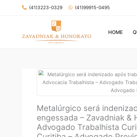
Ir
(41)3223-0329
(41)99915-0495
para
o
conteúdo
HOME
Q
Metalúrgico será indeniza
engessada – Zavadniak & H
Advogado Trabalhista Curi
Curitiba – Advogado Previd