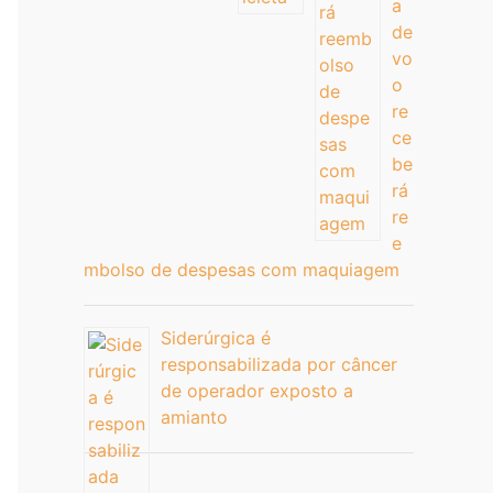
a
de
vo
o
re
ce
be
rá
re
e
mbolso de despesas com maquiagem
Siderúrgica é
responsabilizada por câncer
de operador exposto a
amianto