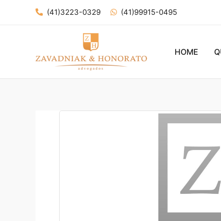
Ir
(41)3223-0329
(41)99915-0495
para
o
conteúdo
HOME
Q