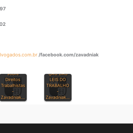
497
302
vogados.com.br
/facebook.com/zavadniak
Dúvidas
CONSOLIDA
sobre
ÇÃO DAS
Direitos
LEIS DO
Trabalhistas
TRABALHO
-
-
Zavadniak…
Zavadniak…