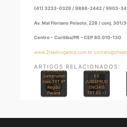
(41) 3233-0329 / 9886-2442 / 9903-3
Av. Mal Floriano Peixoto, 228 / conj. 301/
Centro – Curitiba/PR – CEP 80.010-130
www.ZHadvogados.com.br
contato@zhaad
ARTIGOS RELACIONADOS:
Orientações
OREINTAÇÕ
Jurispruden
ES
ciais TRT 9ª
JURISPRUD
Região
ENCIAIS
Paraná
TRT RS - I