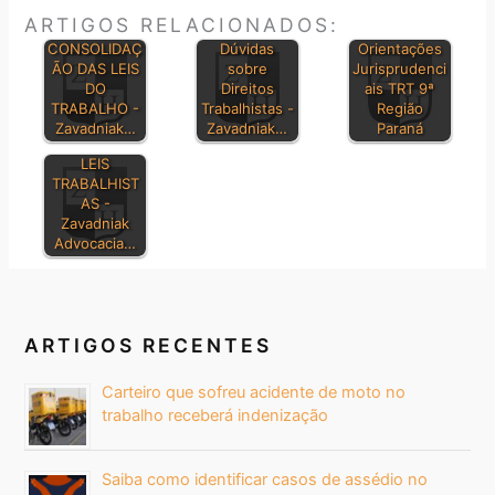
ARTIGOS RELACIONADOS:
CONSOLIDAÇ
Dúvidas
Orientações
ÃO DAS LEIS
sobre
Jurisprudenci
DO
Direitos
ais TRT 9ª
TRABALHO -
Trabalhistas -
Região
Zavadniak…
Zavadniak…
Paraná
PRINCIPAIS
LEIS
TRABALHIST
AS -
Zavadniak
Advocacia…
ARTIGOS RECENTES
Carteiro que sofreu acidente de moto no
trabalho receberá indenização
Saiba como identificar casos de assédio no