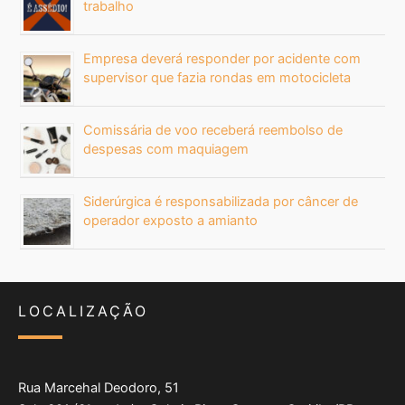
trabalho
Empresa deverá responder por acidente com
supervisor que fazia rondas em motocicleta
Comissária de voo receberá reembolso de
despesas com maquiagem
Siderúrgica é responsabilizada por câncer de
operador exposto a amianto
LOCALIZAÇÃO
Rua Marcehal Deodoro, 51