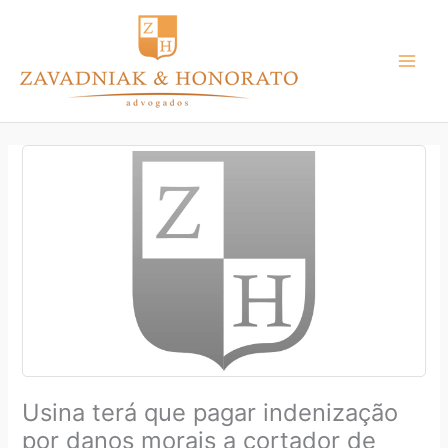
Ir
para
o
conteúdo
Usina terá que pagar indenização
por danos morais a cortador de