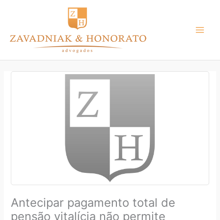
Ir
para
o
conteúdo
Antecipar pagamento total de
pensão vitalícia não permite