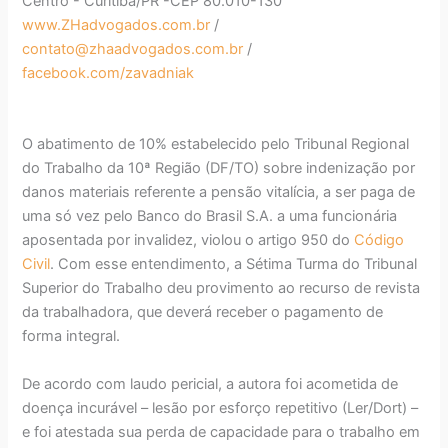
Centro - Curitiba/PR -CEP 80.010-130
www.ZHadvogados.com.br
/
contato@zhaadvogados.com.br
/
facebook.com/zavadniak
O abatimento de 10% estabelecido pelo Tribunal Regional
do Trabalho da 10ª Região (DF/TO) sobre indenização por
danos materiais referente a pensão vitalícia, a ser paga de
uma só vez pelo Banco do Brasil S.A. a uma funcionária
aposentada por invalidez, violou o artigo 950 do
Código
Civil
. Com esse entendimento, a Sétima Turma do Tribunal
Superior do Trabalho deu provimento ao recurso de revista
da trabalhadora, que deverá receber o pagamento de
forma integral.
De acordo com laudo pericial, a autora foi acometida de
doença incurável – lesão por esforço repetitivo (Ler/Dort) –
e foi atestada sua perda de capacidade para o trabalho em