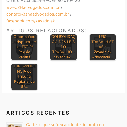
Centro – Curitiba/PR -CEP 80.010-130
www.ZHadvogados.com.br
/
contato@zhaadvogados.com.br
/
facebook.com/zavadniak
ARTIGOS RELACIONADOS:
PRINCIPAIS
Orientações
CONSOLIDAÇ
LEIS
Jurisprudenci
ÃO DAS LEIS
TRABALHIST
ais TRT 9ª
DO
AS -
Região
TRABALHO -
Zavadniak
Paraná
Zavadniak…
Advocacia…
BOLETIM DE
JURISPRUDÊ
NCIA do
Tribunal
Regional da
9ª…
ARTIGOS RECENTES
Carteiro que sofreu acidente de moto no