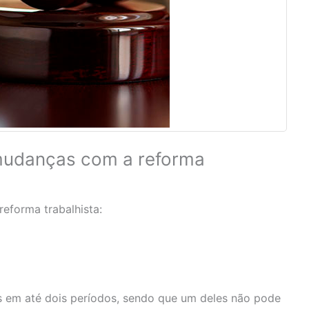
 mudanças com a reforma
eforma trabalhista:
s em até dois períodos, sendo que um deles não pode