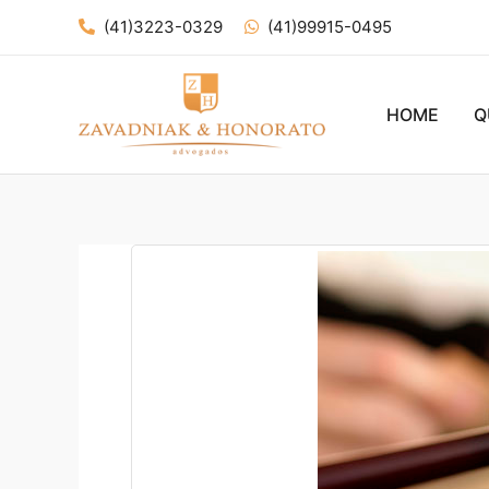
Ir
(41)3223-0329
(41)99915-0495
para
o
conteúdo
HOME
Q