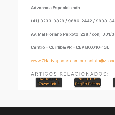
Advocacia Especializada
(41) 3233-0329 / 9886-2442 / 9903-3
Av. Mal Floriano Peixoto, 228 / conj. 301/
Centro – Curitiba/PR – CEP 80.010-130
www.ZHadvogados.com.br
contato@zhaad
SÚMULAS
TRIBUNAL
Orientações
ARTIGOS RELACIONADOS:
SUPERIOR DO
Jurisprudenci
TRABALHO -
ais TRT 9ª
Zavadniak…
Região Paraná