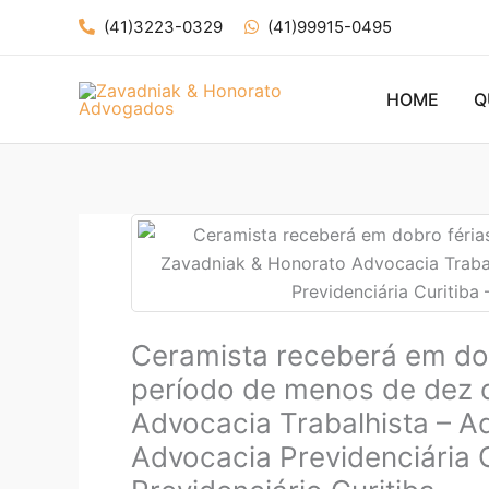
Ir
(41)3223-0329
(41)99915-0495
para
o
conteúdo
HOME
Q
Ceramista receberá em do
período de menos de dez 
Advocacia Trabalhista – Ad
Advocacia Previdenciária 