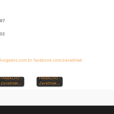
497
302
vogados.com.br
facebook.com/zavadniak
SÚMULAS
SÚMULAS
TRIBUNAL
TRIBUNAL
SUPERIOR DO
SUPERIOR DO
TRABALHO -
TRABALHO -
Zavadniak…
Zavadniak…