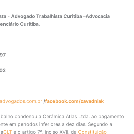
ta - Advogado Trabalhista Curitiba –Advocacia
enciário Curitiba.
497
302
advogados.com.br
/
facebook.com/zavadniak
rabalho condenou a Cerâmica Atlas Ltda. ao pagamento
ente em períodos inferiores a dez dias. Segundo a
da
CLT
e o artigo 7º, inciso XVII, da
Constituição