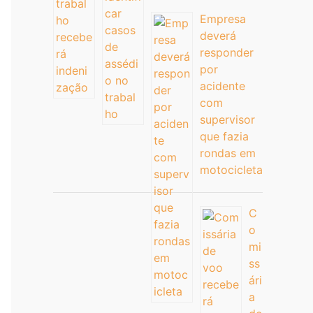
Empresa
deverá
responder
por
acidente
com
supervisor
que fazia
rondas em
motocicleta
C
o
mi
ss
ári
a