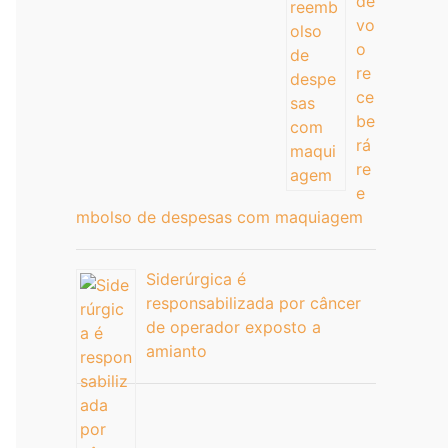
de
vo
o
re
ce
be
rá
re
e
mbolso de despesas com maquiagem
Siderúrgica é
responsabilizada por câncer
de operador exposto a
amianto