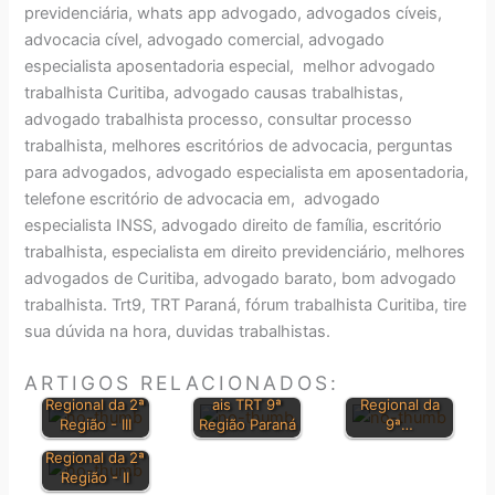
previdenciária, whats app advogado, advogados cíveis,
advocacia cível, advogado comercial, advogado
especialista aposentadoria especial, melhor advogado
trabalhista Curitiba, advogado causas trabalhistas,
advogado trabalhista processo, consultar processo
trabalhista, melhores escritórios de advocacia, perguntas
para advogados, advogado especialista em aposentadoria,
telefone escritório de advocacia em, advogado
especialista INSS, advogado direito de família, escritório
trabalhista, especialista em direito previdenciário, melhores
advogados de Curitiba, advogado barato, bom advogado
trabalhista. Trt9, TRT Paraná, fórum trabalhista Curitiba, tire
BOLETIM DE
sua dúvida na hora, duvidas trabalhistas.
JURISPRUDÊN
Revista do
Orientações
CIA do
ARTIGOS RELACIONADOS:
Tribula
Jurisprudenci
Tribunal
Regional da 2ª
ais TRT 9ª
Regional da
Revista do
Região - III
Região Paraná
9ª…
Tribula
Regional da 2ª
Região - II