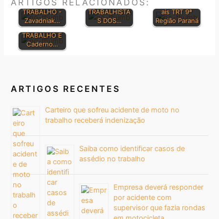
ARTIGOS RELACIONADOS:
SUPERIOR DO
DIREITOS
Jurisprudenci
ELETRÔNICO
TRABALHO -
TRABALHISTA
ais TRT 9ª
DA JUSTIÇA
Zavadniak…
S DOS…
Região Paraná
DO
TRABALHO E
Caderno…
ARTIGOS RECENTES
Carteiro que sofreu acidente de moto no
trabalho receberá indenização
Saiba como identificar casos de
assédio no trabalho
Empresa deverá responder
por acidente com
supervisor que fazia rondas
em motocicleta